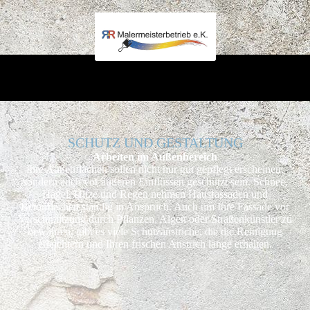
SCHUTZ UND GESTALTUNG
Arbeiten im Außen­bereich
Ihre Außenflächen sollen nicht nur gut gepflegt erscheinen,
sondern auch vor äußeren Einflüssen geschützt sein. Schnee,
Hagel, Hitze und Regen nehmen Hausfassaden und
Betonflächen ständig in Anspruch. Auch um Ihre Fassade vor
Verschmutzung durch Pflanzen, Algen oder Straßenkünstler zu
bewahren, gibt es viele Schutzanstriche, die die Reinigung
erleichtern und Ihren frischen Anstrich lange erhalten.