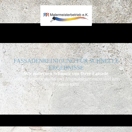
FASSADENREINIGUNG FÜR SCHNELLE
ERGEBNISSE
Wir entfernen Schmutz von Ihrer Fassade
Graffiti, Algenbewuchs und Abgas­ablager­ungen sind kein
Problem mehr